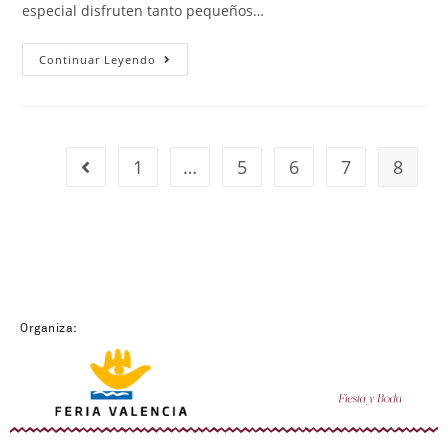
especial disfruten tanto pequeños…
Continuar Leyendo
1
…
5
6
7
8
Organiza: