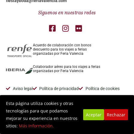
fiestayboda@feriavalencia.com
Síguenos en nuestras redes
Acuerdo de colaboración con bonos
descuento para los viajes a ferias
organizadas por Feria Valencia
Colaborador aéreo para los viajes a ferias
organizadas por Feria Valencia
Aviso legal
Política de privacidad
Política de cookies
Esta página utiliza cookies y otras
tecnologías para que podamos
Aceptar
Rechazar
mejorar su experiencia en nuestros
sitios:
Más información.