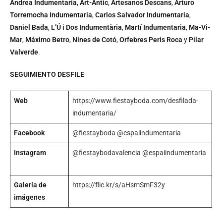
Andrea Indumentaria
,
Art-Antic
,
Artesanos Descans
,
Arturo
Torremocha Indumentaria
,
Carlos Salvador Indumentaria
,
Daniel Bada
,
L’Ú i Dos Indumentària
,
Martí Indumentaria
,
Ma-Vi-
Mar
,
Máximo Betro
,
Nines de Cotó
,
Orfebres Peris Roca
y
Pilar
Valverde
.
SEGUIMIENTO DESFILE
Web
https://www.fiestayboda.com/desfilada-
indumentaria/
Facebook
@fiestayboda
@espaiindumentaria
Instagram
@fiestaybodavalencia
@espaiindumentaria
Galería de
https://flic.kr/s/aHsmSmF32y
imágenes