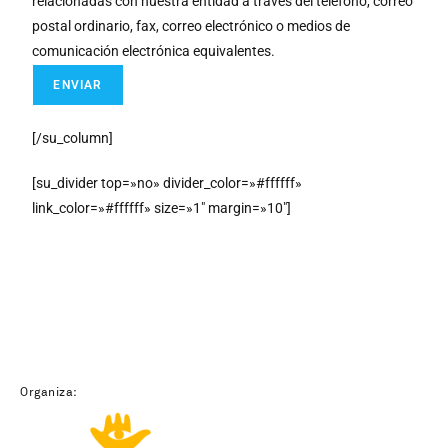
relacionadas con nuestra entidad a través del teléfono, correo
postal ordinario, fax, correo electrónico o medios de
comunicación electrónica equivalentes.
[/su_column]
[su_divider top=»no» divider_color=»#ffffff»
link_color=»#ffffff» size=»1″ margin=»10″]
Organiza: