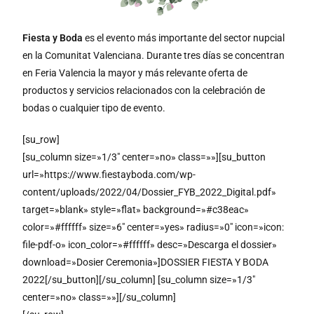
Fiesta y Boda
es el evento más importante del sector nupcial
en la Comunitat Valenciana. Durante tres días se concentran
en Feria Valencia la mayor y más relevante oferta de
productos y servicios relacionados con la celebración de
bodas o cualquier tipo de evento.
[su_row]
[su_column size=»1/3″ center=»no» class=»»][su_button
url=»https://www.fiestayboda.com/wp-
content/uploads/2022/04/Dossier_FYB_2022_Digital.pdf»
target=»blank» style=»flat» background=»#c38eac»
color=»#ffffff» size=»6″ center=»yes» radius=»0″ icon=»icon:
file-pdf-o» icon_color=»#ffffff» desc=»Descarga el dossier»
download=»Dosier Ceremonia»]DOSSIER FIESTA Y BODA
2022[/su_button][/su_column] [su_column size=»1/3″
center=»no» class=»»][/su_column]