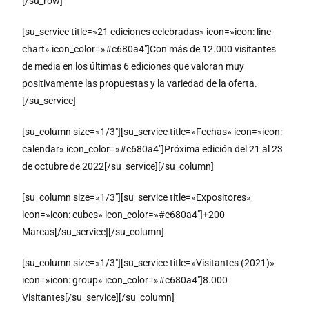
[/su_row]
[su_service title=»21 ediciones celebradas» icon=»icon: line-
chart» icon_color=»#c680a4″]Con más de 12.000 visitantes
de media en los últimas 6 ediciones que valoran muy
positivamente las propuestas y la variedad de la oferta.
[/su_service]
[su_column size=»1/3″][su_service title=»Fechas» icon=»icon:
calendar» icon_color=»#c680a4″]Próxima edición del 21 al 23
de octubre de 2022[/su_service][/su_column]
[su_column size=»1/3″][su_service title=»Expositores»
icon=»icon: cubes» icon_color=»#c680a4″]+200
Marcas[/su_service][/su_column]
[su_column size=»1/3″][su_service title=»Visitantes (2021)»
icon=»icon: group» icon_color=»#c680a4″]8.000
Visitantes[/su_service][/su_column]