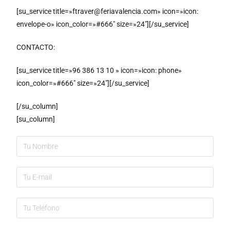
[su_service title=»ftraver@feriavalencia.com» icon=»icon:
envelope-o» icon_color=»#666″ size=»24″][/su_service]
CONTACTO:
[su_service title=»96 386 13 10 » icon=»icon: phone»
icon_color=»#666″ size=»24″][/su_service]
[/su_column]
[su_column]