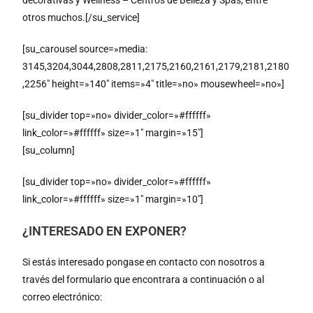
decorativas y Wellness – Centros de Belleza y Spas, entre
otros muchos.[/su_service]
[su_carousel source=»media:
3145,3204,3044,2808,2811,2175,2160,2161,2179,2181,2180
,2256″ height=»140″ items=»4″ title=»no» mousewheel=»no»]
[su_divider top=»no» divider_color=»#ffffff»
link_color=»#ffffff» size=»1″ margin=»15″]
[su_column]
[su_divider top=»no» divider_color=»#ffffff»
link_color=»#ffffff» size=»1″ margin=»10″]
¿INTERESADO EN EXPONER?
Si estás interesado pongase en contacto con nosotros a
través del formulario que encontrara a continuación o al
correo electrónico: