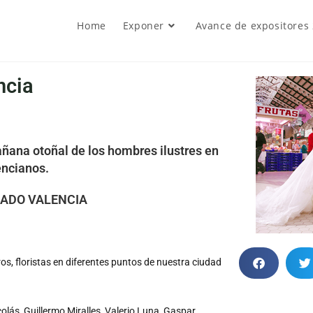
Home
Exponer
Avance de expositores
ncia
ñana otoñal de los hombres ilustres en
ncianos.
ADO VALENCIA
s, floristas en diferentes puntos de nuestra ciudad
ás, Guillermo Miralles, Valerio Luna, Gaspar