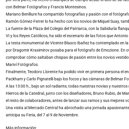
con Belmar Fotógrafos y Francis Montesinos.
Mariano Benlliure ha compartido fotografías y pasión con el fotógra
Ramón Gómez-Ferrer lo ha hecho con los novios de Miquel Suay, tamb
La fuente de la Plaza del Colegio del Patriarca, con la Sabiduría flan
VI y los Reyes Católicos, ha sido el escenario de las fotos que Anto
La testa monumental de Vicente Blasco Ibañez ha contemplado en la 
por Dragomir Krasimirov posaba para el fotógrafo de Emozione. En ot
comprobar cómo saltaban chispas de pasión entre los novios vestidos 
Mariví Fotógrafos.
Finalmente, Teodoro Llorente ha podido vivir en primera persona el 
Packham y Carlo Pignatelli bajo los focos y las cámaras de Belmar F
A las 13:00 h., bajo un sol radiante, todas nuestras novias y nuestros 
Hierros de la Catedral, junto con los diseñadores, Bruno Rubio, de Mar
el resto de colaboradores, antes de lanzar sus ramos y sus mejores vot
Una visita al Mercado Central ha abrochado una jornada apasionant
anticipa su Feria, del 7 al 9 de Noviembre.
Más información: