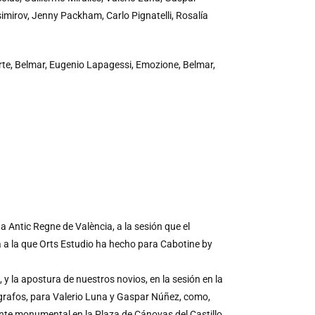
mirov, Jenny Packham, Carlo Pignatelli, Rosalía
rte, Belmar, Eugenio Lapagessi, Emozione, Belmar,
 Antic Regne de València, a la sesión que el
a a la que Orts Estudio ha hecho para Cabotine by
y la apostura de nuestros novios, en la sesión en la
grafos, para Valerio Luna y Gaspar Núñez, como,
nte monumental en la Plaza de Cánovas del Castillo,