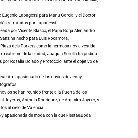
fo Eugenio Lapagessi para Manu García, y el Doctor
ién retratados por Lapagessi.
queada por Vicente Blasco, el Papa Borja Alenjandro
nio Sanz ha hecho para Luis Rocamora.
Plaza dels Porxets como la hermosa novia vestida
ro extremo de la ciudad, Joaquín Sorolla ha podido
por Rosalía Bolado y Protocolo, ante el objetivo de
encuentro apasionado de los novios de Jenny
otógrafos.
novios se han reunido frente a la Puerta de los
fil Joyeros, Antonio Rodríguez, de Argimiro Joyero, y
os al cielo de Valencia.
e y apasionada de moda con la que Fiesta&Boda