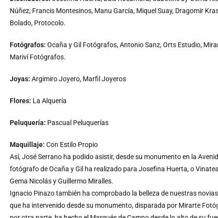
Núñez, Francis Montesinos, Manu García, Miquel Suay, Dragomir Krasi
Bolado, Protocolo.
Fotógrafos:
Ocaña y Gil Fotógrafos, Antonio Sanz, Orts Estudio, Mira
Mariví Fotógrafos.
Joyas:
Argimiro Joyero, Marfil Joyeros
Flores:
La Alquería
Peluquería:
Pascual Peluquerías
Maquillaje:
Con Estilo Propio
Así, José Serrano ha podido asistir, desde su monumento en la Avenida
fotógrafo de Ocaña y Gil ha realizado para Josefina Huerta, o Vinate
Gema Nicolás y Guillermo Miralles.
Ignacio Pinazo también ha comprobado la belleza de nuestras novias, 
que ha intervenido desde su monumento, disparada por Mirarte Fotó
por otra parte, ha hecho el Marqués de Campo desde lo alto de su fue