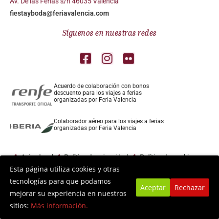
Av. De las Ferias s/n 46035 Valencia
fiestayboda@feriavalencia.com
Síguenos en nuestras redes
Acuerdo de colaboración con bonos
descuento para los viajes a ferias
organizadas por Feria Valencia
Colaborador aéreo para los viajes a ferias
organizadas por Feria Valencia
Aviso legal
Política de privacidad
Política de cookies
Esta página utiliza cookies y otras
tecnologías para que podamos
Aceptar
Rechazar
mejorar su experiencia en nuestros
sitios:
Más información.