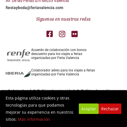
Av. De las Ferias s/n 46035 Valencia
fiestayboda@feriavalencia.com
Síguenos en nuestras redes
Acuerdo de colaboración con bonos
descuento para los viajes a ferias
organizadas por Feria Valencia
Colaborador aéreo para los viajes a ferias
organizadas por Feria Valencia
Aviso legal
Política de privacidad
Política de cookies
Esta página utiliza cookies y otras
tecnologías para que podamos
Aceptar
Rechazar
mejorar su experiencia en nuestros
sitios:
Más información.