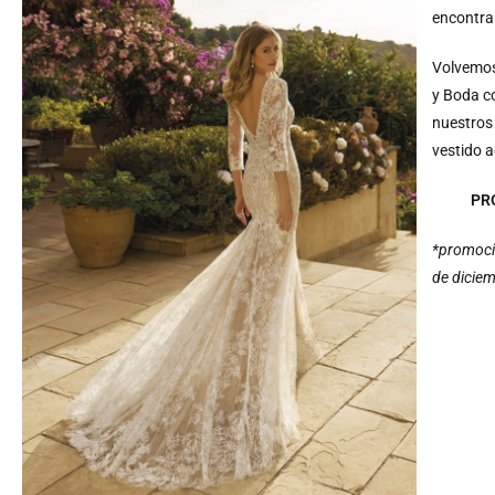
encontrar
Volvemos 
y Boda c
nuestros 
vestido 
PR
*promoció
de dicie