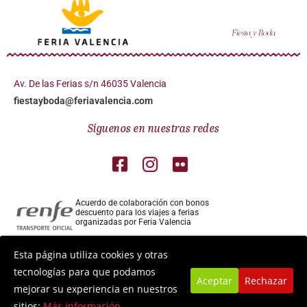
Av. De las Ferias s/n 46035 Valencia
fiestayboda@feriavalencia.com
Síguenos en nuestras redes
Acuerdo de colaboración con bonos
descuento para los viajes a ferias
organizadas por Feria Valencia
Colaborador aéreo para los viajes a ferias
Esta página utiliza cookies y otras
organizadas por Feria Valencia
tecnologías para que podamos
Aceptar
Rechazar
mejorar su experiencia en nuestros
Aviso legal
Política de privacidad
Política de cookies
sitios:
Más información.