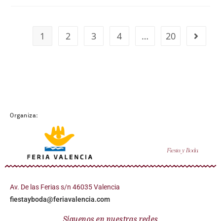
1
2
3
4
…
20
Organiza:
Av. De las Ferias s/n 46035 Valencia
fiestayboda@feriavalencia.com
Síguenos en nuestras redes